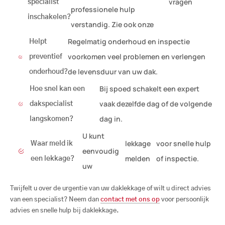
vragen
specialist
professionele hulp
inschakelen?
verstandig. Zie ook onze
Regelmatig onderhoud en inspectie
Helpt
voorkomen veel problemen en verlengen
preventief
de levensduur van uw dak.
onderhoud?
Bij spoed schakelt een expert
Hoe snel kan een
vaak dezelfde dag of de volgende
dakspecialist
dag in.
langskomen?
U kunt
lekkage
voor snelle hulp
Waar meld ik
eenvoudig
melden
of inspectie.
een lekkage?
uw
Twijfelt u over de urgentie van uw daklekkage of wilt u direct advies
van een specialist? Neem dan
contact met ons op
voor persoonlijk
advies en snelle hulp bij daklekkage.