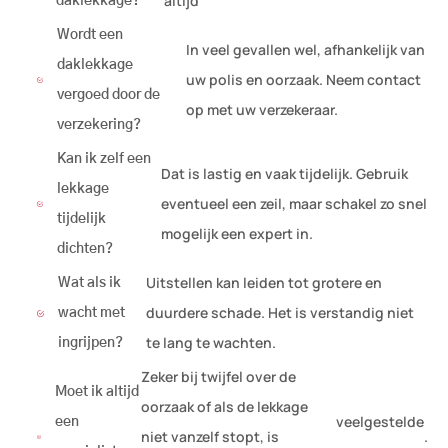
altijd
daklekkage?
Wordt een
In veel gevallen wel, afhankelijk van
daklekkage
uw polis en oorzaak. Neem contact
vergoed door de
op met uw verzekeraar.
verzekering?
Kan ik zelf een
Dat is lastig en vaak tijdelijk. Gebruik
lekkage
eventueel een zeil, maar schakel zo snel
tijdelijk
mogelijk een expert in.
dichten?
Uitstellen kan leiden tot grotere en
Wat als ik
duurdere schade. Het is verstandig niet
wacht met
te lang te wachten.
ingrijpen?
Zeker bij twijfel over de
Moet ik altijd
oorzaak of als de lekkage
veelgestelde
een
niet vanzelf stopt, is
.