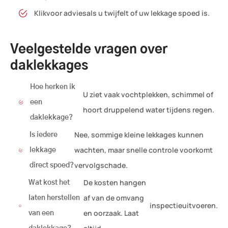
Klik
voor advies
als u twijfelt of uw lekkage spoed is.
Veelgestelde vragen over
daklekkages
Hoe herken ik
U ziet vaak vochtplekken, schimmel of
een
hoort druppelend water tijdens regen.
daklekkage?
Nee, sommige kleine lekkages kunnen
Is iedere
wachten, maar snelle controle voorkomt
lekkage
vervolgschade.
direct spoed?
De kosten hangen
Wat kost het
af van de omvang
laten herstellen
inspectie
uitvoeren.
en oorzaak. Laat
van een