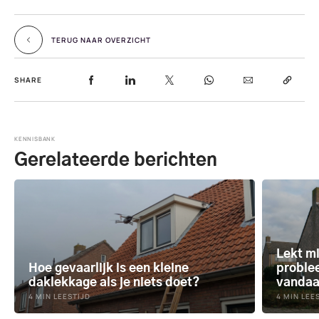
TERUG NAAR OVERZICHT
SHARE
KENNISBANK
Gerelateerde berichten
Lekt mi
Hoe gevaarlijk is een kleine
proble
daklekkage als je niets doet?
vanda
4 MIN LEESTIJD
4 MIN LEE