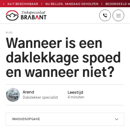
24/7 BESCHIKBAAR
NU BELLEN, VANDAAG GEHOLPEN
BEOORDEELD MET
Skip
BLOG
to
Wanneer is een
content
daklekkage spoed
en wanneer niet?
Arend
Leestijd
4 minuten
Dakdekker specialist
INHOUDSOPGAVE
Wat is een daklekkage precies?