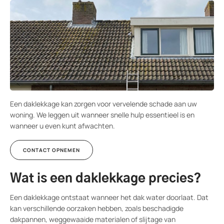
Wanneer is een daklekkage spoed?
Voorbeelden van geen spoed
Waarom is inschatten van urgentie belangrijk?
Wat moet u doen bij spoed?
Veelgestelde vragen over daklekkages
Een daklekkage kan zorgen voor vervelende schade aan uw
woning. We leggen uit wanneer snelle hulp essentieel is en
wanneer u even kunt afwachten.
CONTACT OPNEMEN
Wat is een daklekkage precies?
Een daklekkage ontstaat wanneer het dak water doorlaat. Dat
kan verschillende oorzaken hebben, zoals beschadigde
dakpannen, weggewaaide materialen of slijtage van