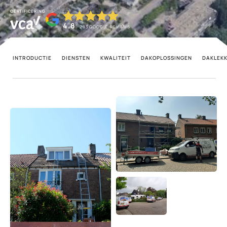
CERTIFICERING
4.8
293
GOOGLE REVIEWS
INTRODUCTIE
DIENSTEN
KWALITEIT
DAKOPLOSSINGEN
DAKLEK