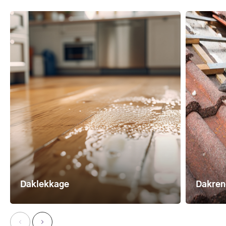
Daklekkage
Dakren